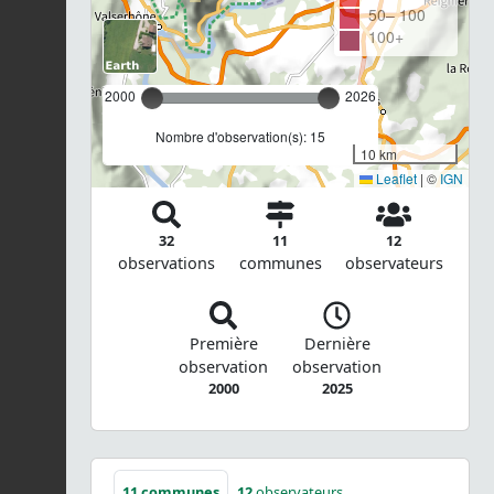
50– 100
100+
2000
2026
Nombre d'observation(s): 15
10 km
Leaflet
|
©
IGN
32
11
12
observations
communes
observateurs
Première
Dernière
observation
observation
2000
2025
11
communes
12
observateurs