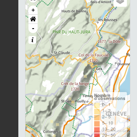
+
-
Nombre
d'observations
0– 1
1– 2
2– 5
5– 10
10– 20
20– 50