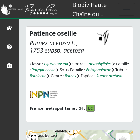
Biodiv'Haute
Chaîne du
Jura
Patience oseille
Rumex acetosa
L.,
1753 subsp.
acetosa
Classe :
Equisetopsida
Ordre :
Caryophyllales
Famille
:
Polygonaceae
Sous-Famille :
Polygonoideae
Tribu :
Rumiceae
Genre :
Rumex
Espèce :
Rumex acetosa
France métropolitaine
LRN :
LC