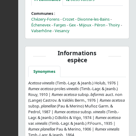
Communes :
Chézery-Forens
-
Crozet
-
Divonne-les-Bains
-
Échenevex
-
Farges
-
Gex
-
Mijoux
-
Péron
-
Thoiry
-
Valserhône
-
Vesancy
Informations
espèce
Synonymes
Acetosa vinealis
(Timb.-Lagr. & Jeanb.) Holub, 1976 |
Rumex acetosa
proles
vinealis
(Timb.-Lagr. & Jeanb.)
Rouy, 1910 |
Rumex acetosa
subsp.
biformis
auct. non
(Lange) Castrov. & Valdés Berm., 1976 |
Rumex acetosa
subsp.
planellae
(Pau & Merino) Muñoz Garm. &
Pedrol, 1987 |
Rumex acetosa
subsp.
vinealis
(Timb.-
Lagr. & Jeanb.) O.Bolòs & Vigo, 1974 |
Rumex acetosa
var.
vinealis
(Timb.-Lagr. & Jeanb.) P.Fourn., 1935 |
Rumex planellae
Pau & Merino, 1906 |
Rumex vinealis
Timb.-Lagr. & Jeanb., 1864