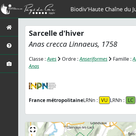
Biodiv'Haute Chaîne du J
Sarcelle d'hiver
Anas crecca
Linnaeus, 1758
Classe :
Aves
Ordre :
Anseriformes
Famille :
A
Anas
France métropolitaine
LRNn :
VU
LRNh :
LC