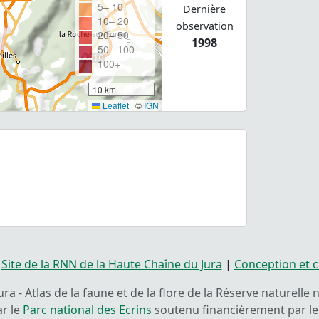
5– 10
Dernière
10– 20
observation
20– 50
1998
50– 100
100+
10 km
Leaflet
|
©
IGN
|
Site de la RNN de la Haute Chaîne du Jura
|
Conception et c
ra - Atlas de la faune et de la flore de la Réserve naturelle
ar le
Parc national des Ecrins
soutenu financièrement par le 