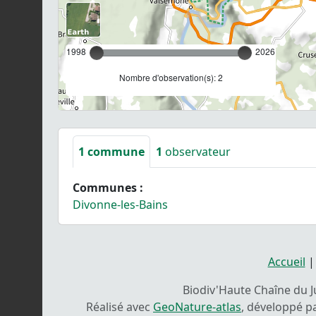
1998
2026
Nombre d'observation(s): 2
1
commune
1
observateur
Communes :
Divonne-les-Bains
Accueil
Biodiv'Haute Chaîne du Ju
Réalisé avec
GeoNature-atlas
, développé p