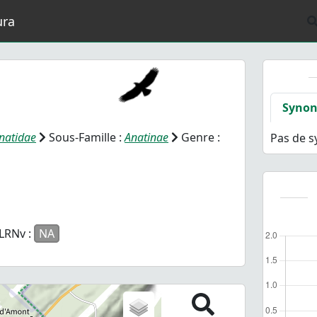
ura
Syno
natidae
Sous-Famille :
Anatinae
Genre :
Pas de 
LRNv :
NA