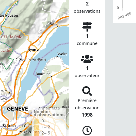
2
observations
1
commune
1
observateur
Première
observation
Nombre
d'observations
1998
0– 1
1– 2
2– 5