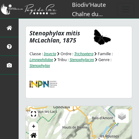
Biodiv'Haute
Chaîne du
Jura
Stenophylax mitis
McLachlan, 1875
Classe :
Insecta
Ordre :
Trichoptera
Famille :
Limnephilidae
Tribu :
Stenophylacini
Genre :
Stenophylax
+