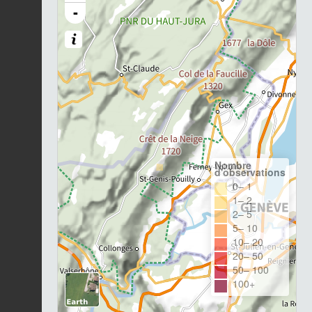
-
Nombre
d'observations
0– 1
1– 2
2– 5
5– 10
10– 20
20– 50
50– 100
100+