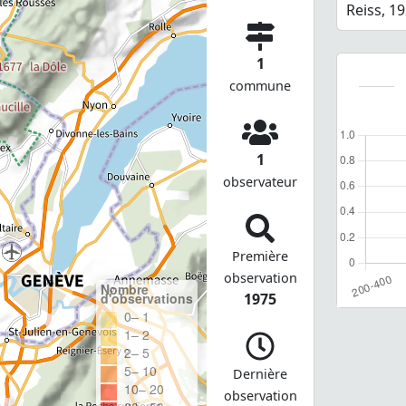
Reiss, 1
1
commune
1
observateur
Première
observation
Nombre
d'observations
1975
0– 1
1– 2
2– 5
5– 10
Dernière
10– 20
observation