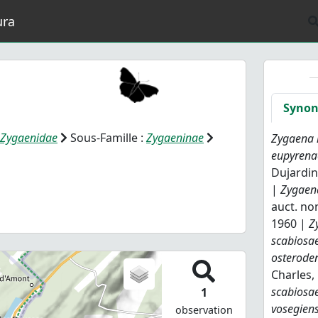
ura
1
Syno
Zygaenidae
Sous-Famille :
Zygaeninae
Zygaena 
eupyrena
Dujardin
|
Zygaena
auct. no
1960 |
Z
scabiosa
osterode
Charles,
scabiosa
1
vosegiens
observation