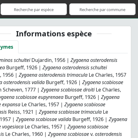
Informations espèce
nymes
minos schultei
Dujardin, 1956 |
Zygaena osterodensis
ea
Burgeff, 1926 |
Zygaena osterodensis schultei
, 1956 |
Zygaena osterodensis trimacula
Le Charles, 1957
 osterodensis valida
Burgeff, 1926 |
Zygaena scabiosae
n Scheven, 1777 |
Zygaena scabiosae droiti
Le Charles,
ygaena scabiosae eupyrenaea
Burgeff, 1926 |
Zygaena
e expansa
Le Charles, 1957 |
Zygaena scabiosae
nsis
Reiss, 1921 |
Zygaena scabiosae trimacula
Le
 1957 |
Zygaena scabiosae valida
Burgeff, 1926 |
Zygaena
e vogesiaca
Le Charles, 1957 |
Zygaena scabiosae
is
Le Charles, 1960 |
Zygaena scabiosae
v.
osterodensis