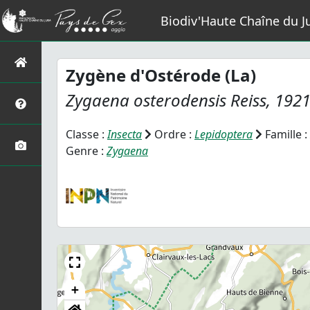
Biodiv'Haute Chaîne du J
Zygène d'Ostérode (La)
Zygaena osterodensis
Reiss, 192
Classe :
Insecta
Ordre :
Lepidoptera
Famille :
Genre :
Zygaena
+