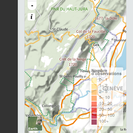
-
Nombre
d'observations
0– 1
1– 2
2– 5
5– 10
10– 20
20– 50
50– 100
100+