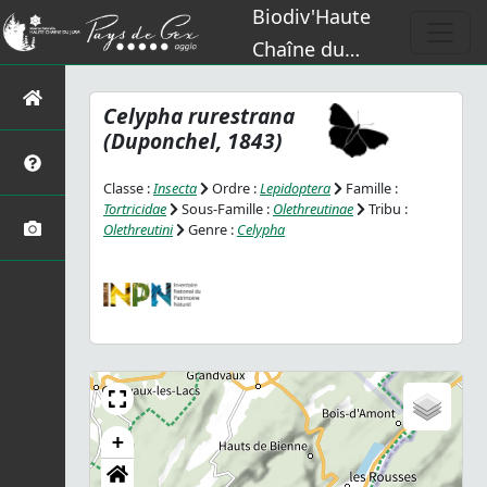
Biodiv'Haute
Chaîne du
Jura
Celypha rurestrana
(Duponchel, 1843)
Classe :
Insecta
Ordre :
Lepidoptera
Famille :
Tortricidae
Sous-Famille :
Olethreutinae
Tribu :
Olethreutini
Genre :
Celypha
+