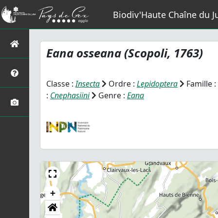
Biodiv'Haute Chaîne du J
Eana osseana
(Scopoli, 1763)
Classe :
Insecta
Ordre :
Lepidoptera
Famille :
:
Cnephasiini
Genre :
Eana
+