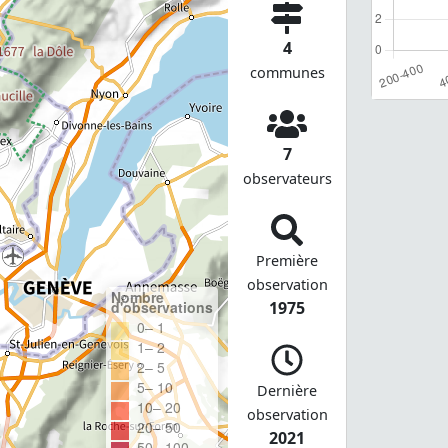
4
communes
7
observateurs
Première
observation
Nombre
d'observations
1975
0– 1
1– 2
2– 5
5– 10
Dernière
10– 20
observation
20– 50
2021
50– 100