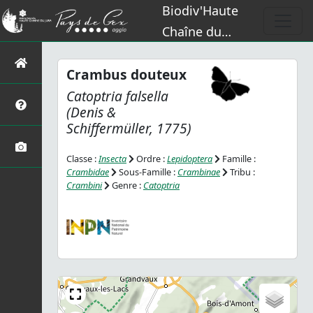
Biodiv'Haute
Chaîne du
Jura
Crambus douteux
Catoptria falsella
(Denis &
Schiffermüller, 1775)
Classe :
Insecta
Ordre :
Lepidoptera
Famille :
Crambidae
Sous-Famille :
Crambinae
Tribu :
Crambini
Genre :
Catoptria