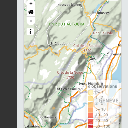
+
-
Nombre
d'observations
0– 1
1– 2
2– 5
5– 10
10– 20
20– 50
50– 100