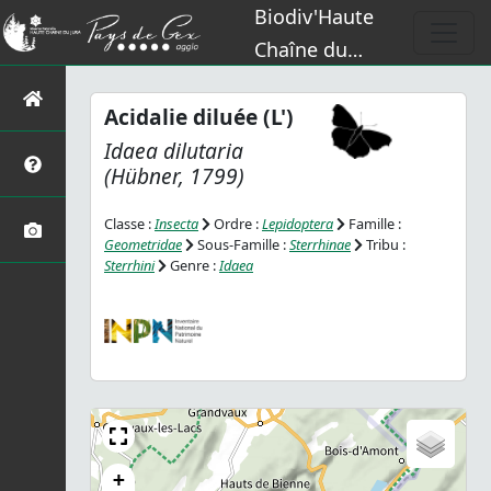
Biodiv'Haute
Chaîne du
Jura
Acidalie diluée (L')
Idaea dilutaria
(Hübner, 1799)
Classe :
Insecta
Ordre :
Lepidoptera
Famille :
Geometridae
Sous-Famille :
Sterrhinae
Tribu :
Sterrhini
Genre :
Idaea
+