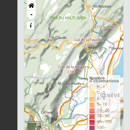
-
Nombre
d'observations
0– 1
1– 2
2– 5
5– 10
10– 20
20– 50
50– 100
100+