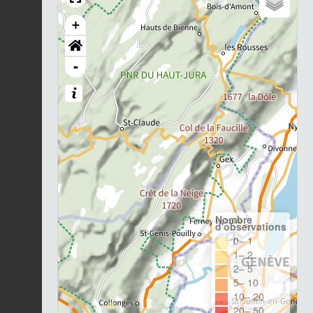
+
-
Nombre
d'observations
0– 1
1– 2
2– 5
5– 10
10– 20
20– 50