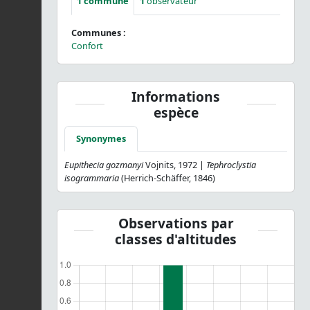
1
commune
1
observateur
Communes :
Confort
Informations
espèce
Synonymes
Eupithecia gozmanyi
Vojnits, 1972 |
Tephroclystia
isogrammaria
(Herrich-Schäffer, 1846)
Observations par
classes d'altitudes