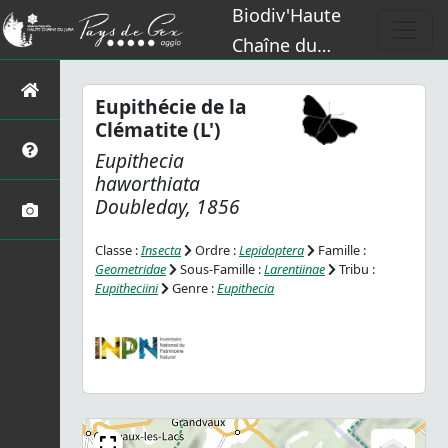
Biodiv'Haute
Chaîne du
Jura
Eupithécie de la
Clématite (L')
Eupithecia
haworthiata
Doubleday, 1856
Classe :
Insecta
Ordre :
Lepidoptera
Famille :
Geometridae
Sous-Famille :
Larentiinae
Tribu :
Eupitheciini
Genre :
Eupithecia