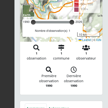
50– 100
100+
1990
2026
Nombre d'observation(s): 1
10 km
Leaflet
|
©
IGN
1
1
1
observation
commune
observateur
Première
Dernière
observation
observation
1990
1990