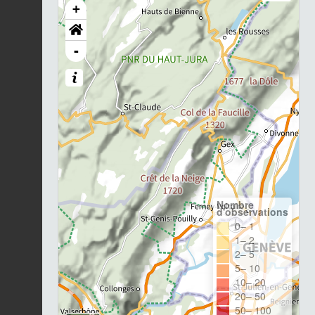
+
-
Nombre
d'observations
0– 1
1– 2
2– 5
5– 10
10– 20
20– 50
50– 100