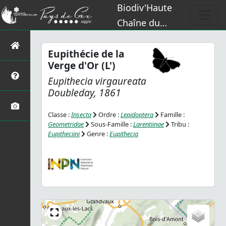
Biodiv'Haute
Chaîne du
Jura
Eupithécie de la
Verge d'Or (L')
Eupithecia virgaureata
Doubleday, 1861
Classe :
Insecta
Ordre :
Lepidoptera
Famille :
Geometridae
Sous-Famille :
Larentiinae
Tribu :
Eupitheciini
Genre :
Eupithecia