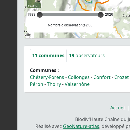
1983
2026
Nombre d'observation(s): 30
11
communes
19
observateurs
Communes :
Chézery-Forens
-
Collonges
-
Confort
-
Crozet
Péron
-
Thoiry
-
Valserhône
Accueil
Biodiv'Haute Chaîne du Ju
Réalisé avec
GeoNature-atlas
, développé p