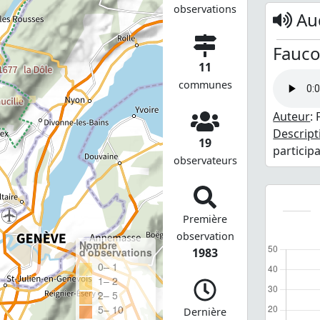
observations
Aud
Fauc
11
communes
Auteur
:
Descript
19
particip
observateurs
Première
observation
Nombre
d'observations
1983
0– 1
1– 2
2– 5
5– 10
Dernière