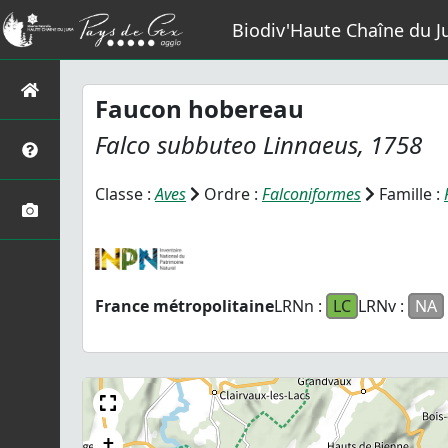
Biodiv'Haute Chaîne du J
Faucon hobereau
Falco subbuteo
Linnaeus, 1758
Classe :
Aves
Ordre :
Falconiformes
Famille :
France métropolitaine
LRNn :
LC
LRNv :
NA
+