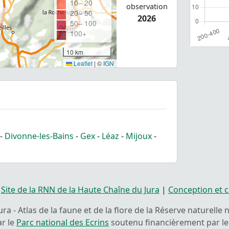
10– 20
observation
20– 50
2026
50– 100
100+
10 km
Leaflet
|
©
IGN
-
Divonne-les-Bains
-
Gex
-
Léaz
-
Mijoux
-
|
Site de la RNN de la Haute Chaîne du Jura
|
Conception et c
ra - Atlas de la faune et de la flore de la Réserve naturelle
ar le
Parc national des Ecrins
soutenu financièrement par le 