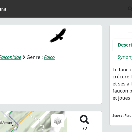
ura
Descr
Synon
Falconidae
Genre :
Falco
Le fauco
crécerel
et ses a
faucon p
et joues
Source : Parc
77