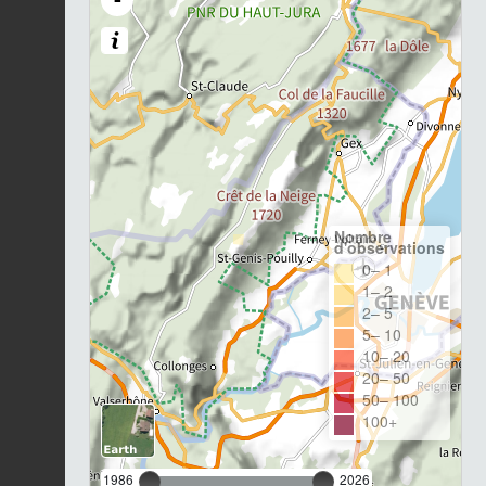
Nombre
d'observations
0– 1
1– 2
2– 5
5– 10
10– 20
20– 50
50– 100
100+
1986
2026