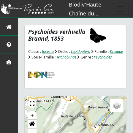
Biodiv'Haute
Chaîne du
Jura
Psychoides verhuella
Bruand, 1853
Classe :
Insecta
Ordre :
Lepidoptera
Famille :
Tineidae
Sous-Famille :
Teichobiinae
Genre :
Psychoides
+
-