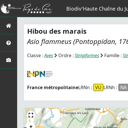
Biodiv'Haute Chaîne du J
Hibou des marais
Asio flammeus
(Pontoppidan, 17
Classe :
Aves
Ordre :
Strigiformes
Famille :
St
France métropolitaine
LRNn :
VU
LRNh :
NA
+