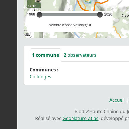
1968
2026
Nombre d'observation(s): 0
1
commune
2
observateurs
Communes :
Collonges
Accueil
Biodiv'Haute Chaîne du Ju
Réalisé avec
GeoNature-atlas
, développé p