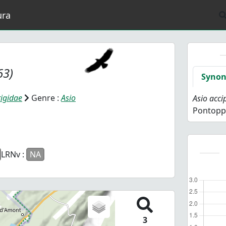
ura
63)
Syno
rigidae
Genre :
Asio
Asio acci
Pontopp
LRNv :
NA
3