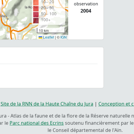
10– 20
observation
20– 50
2004
50– 100
100+
10 km
Leaflet
|
©
IGN
|
Site de la RNN de la Haute Chaîne du Jura
|
Conception et c
ra - Atlas de la faune et de la flore de la Réserve naturelle
ar le
Parc national des Ecrins
soutenu financièrement par le 
le Conseil départemental de l'Ain.