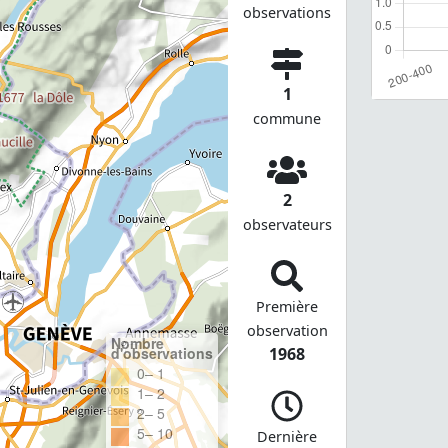
observations
1
commune
2
observateurs
Première
observation
Nombre
d'observations
1968
0– 1
1– 2
2– 5
5– 10
Dernière