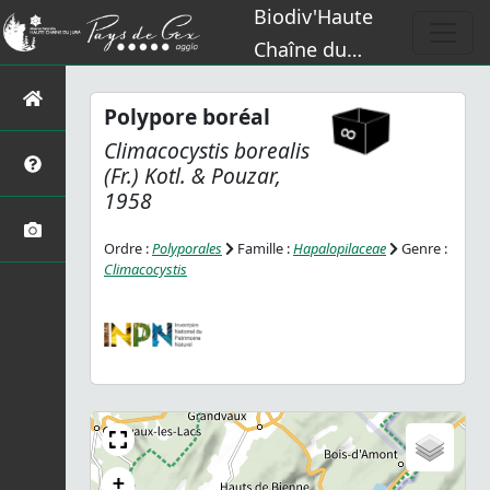
Biodiv'Haute
Chaîne du
Jura
Polypore boréal
Climacocystis borealis
(Fr.) Kotl. & Pouzar,
1958
Ordre :
Polyporales
Famille :
Hapalopilaceae
Genre :
Climacocystis
+