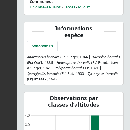
Communes :
Divonne-les-Bains
-
Farges
-
Mijoux
Informations
espèce
Synonymes
Abortiporus borealis
(Fr.) Singer, 1944 |
Daedalea borealis
(Fr.) Quél., 1886 |
Heteroporus borealis
(Fr.) Bondartsev
& Singer, 1941 |
Polyporus borealis
Fr., 1821 |
Spongipellis borealis
(Fr.) Pat., 1900 |
Tyromyces borealis
(Fr.) Imazeki, 1943
Observations par
classes d'altitudes