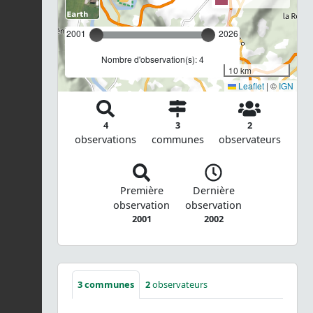
2001
2026
Nombre d'observation(s): 4
10 km
Leaflet
|
©
IGN
4
3
2
observations
communes
observateurs
Première
Dernière
observation
observation
2001
2002
3
communes
2
observateurs