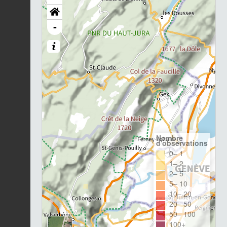
-
Nombre
d'observations
0– 1
1– 2
2– 5
5– 10
10– 20
20– 50
50– 100
100+