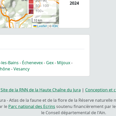
20– 50
2024
50– 100
100+
10 km
Leaflet
|
©
IGN
-les-Bains
-
Échenevex
-
Gex
-
Mijoux
-
rhône
-
Vesancy
|
Site de la RNN de la Haute Chaîne du Jura
|
Conception et c
ra - Atlas de la faune et de la flore de la Réserve naturelle
ar le
Parc national des Ecrins
soutenu financièrement par le 
le Conseil départemental de l'Ain.