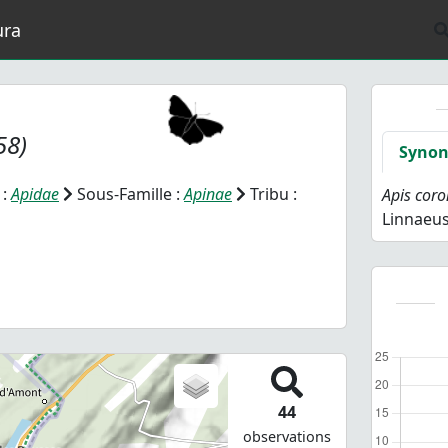
ura
58)
Syno
 :
Apidae
Sous-Famille :
Apinae
Tribu :
Apis cor
Linnaeus
44
observations