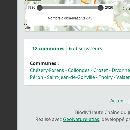
1986
2026
Nombre d'observation(s): 43
12
communes
6
observateurs
Communes :
Chézery-Forens
-
Collonges
-
Crozet
-
Divonne
Péron
-
Saint-Jean-de-Gonville
-
Thoiry
-
Valse
Accueil
Biodiv'Haute Chaîne du Ju
Réalisé avec
GeoNature-atlas
, développé p