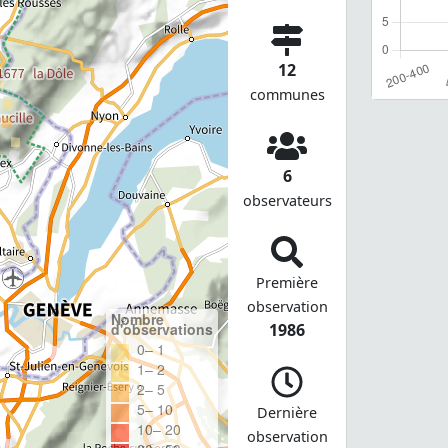
12
communes
6
observateurs
Première
observation
Nombre
d'observations
1986
0– 1
1– 2
2– 5
5– 10
Dernière
10– 20
observation