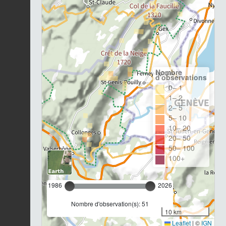
Nombre
d'observations
0– 1
1– 2
2– 5
5– 10
10– 20
20– 50
50– 100
100+
1986
2026
Nombre d'observation(s): 51
10 km
Leaflet
|
©
IGN