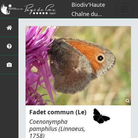
Biodiv'Haute
Chaîne du
Jura
Fadet commun (Le)
Coenonympha
pamphilus
(Linnaeus,
1758)