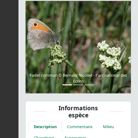
Previous
Next
Fadet commun © Bernard Nicollet - Parc national des
Ecrins
Informations
espèce
Description
Commentaire
Milieu
Chorologie
Synonymes