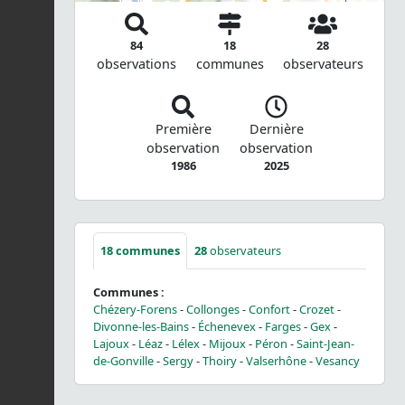
84
18
28
observations
communes
observateurs
Première
Dernière
observation
observation
1986
2025
18
communes
28
observateurs
Communes :
Chézery-Forens
-
Collonges
-
Confort
-
Crozet
-
Divonne-les-Bains
-
Échenevex
-
Farges
-
Gex
-
Lajoux
-
Léaz
-
Lélex
-
Mijoux
-
Péron
-
Saint-Jean-
de-Gonville
-
Sergy
-
Thoiry
-
Valserhône
-
Vesancy