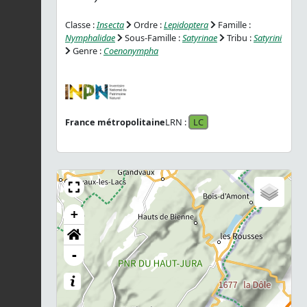
Classe :
Insecta
Ordre :
Lepidoptera
Famille :
Nymphalidae
Sous-Famille :
Satyrinae
Tribu :
Satyrini
Genre :
Coenonympha
France métropolitaine
LRN :
LC
+
-