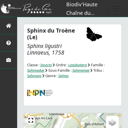
Biodiv'Haute
Chaîne du
Jura
Sphinx du Troène
(Le)
Sphinx ligustri
Linnaeus, 1758
Classe :
Insecta
Ordre :
Lepidoptera
Famille :
Sphingidae
Sous-Famille :
Sphinginae
Tribu :
Sphingini
Genre :
Sphinx