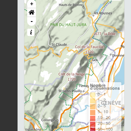
+
-
Nombre
d'observations
0– 1
1– 2
2– 5
5– 10
10– 20
20– 50
50– 100