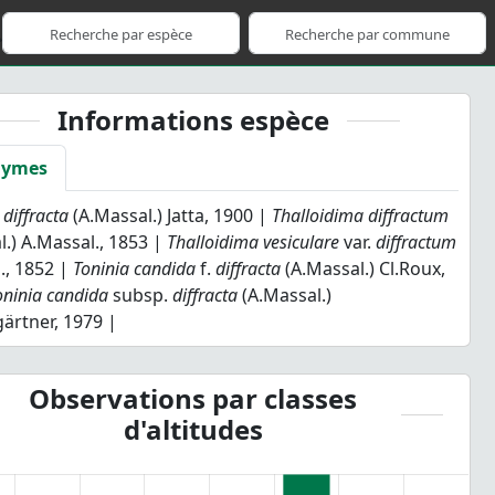
Informations espèce
nymes
 diffracta
(A.Massal.) Jatta, 1900 |
Thalloidima diffractum
l.) A.Massal., 1853 |
Thalloidima vesiculare
var.
diffractum
., 1852 |
Toninia candida
f.
diffracta
(A.Massal.) Cl.Roux,
oninia candida
subsp.
diffracta
(A.Massal.)
rtner, 1979 |
Observations par classes
d'altitudes