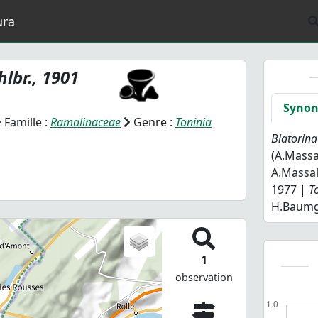
ura
hlbr., 1901
Syno
Famille :
Ramalinaceae
Genre :
Toninia
Biatorina
(A.Massa
A.Massal
1977 |
T
H.Baumgä
1
observation