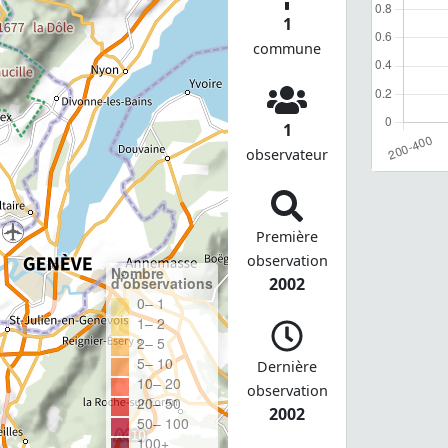
1
commune
1
observateur
Première
observation
Nombre
d'observations
2002
0– 1
1– 2
2– 5
5– 10
Dernière
10– 20
observation
20– 50
2002
50– 100
100+