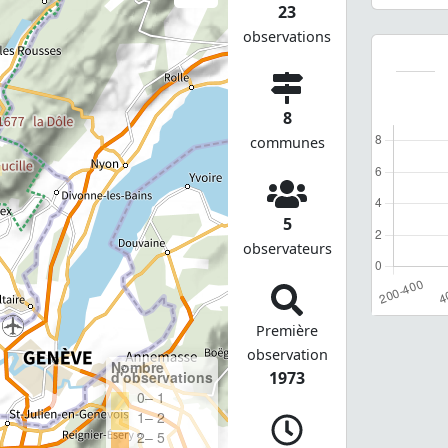
23
observations
8
communes
5
observateurs
Première
observation
Nombre
d'observations
1973
0– 1
1– 2
2– 5