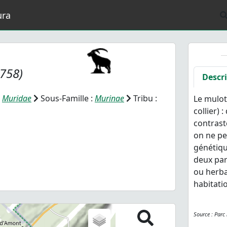
ura
1758)
Descr
:
Muridae
Sous-Famille :
Murinae
Tribu :
Le mulot
collier)
contrast
on ne pe
génétiqu
deux par
ou herba
habitati
Source : Parc