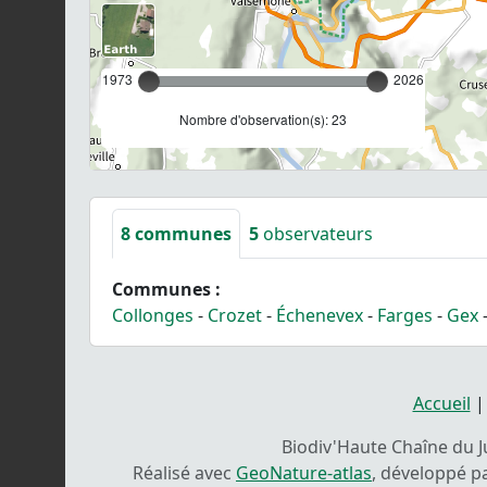
1973
2026
Nombre d'observation(s): 23
8
communes
5
observateurs
Communes :
Collonges
-
Crozet
-
Échenevex
-
Farges
-
Gex
Accueil
Biodiv'Haute Chaîne du Ju
Réalisé avec
GeoNature-atlas
, développé p