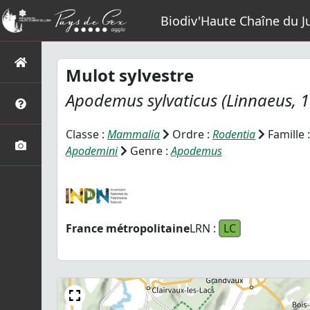
Biodiv'Haute Chaîne du J
Mulot sylvestre
Apodemus sylvaticus
(Linnaeus, 
Classe :
Mammalia
Ordre :
Rodentia
Famille 
Apodemini
Genre :
Apodemus
France métropolitaine
LRN :
LC