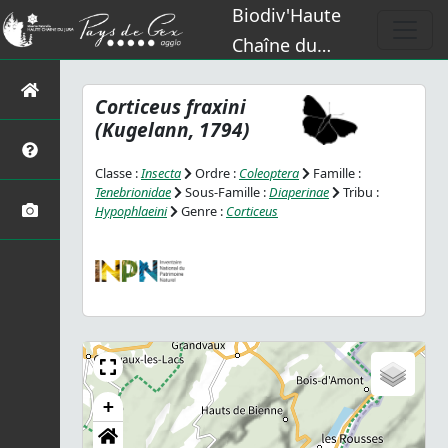
Biodiv'Haute
Chaîne du
Jura
Corticeus fraxini
(Kugelann, 1794)
Classe :
Insecta
Ordre :
Coleoptera
Famille :
Tenebrionidae
Sous-Famille :
Diaperinae
Tribu :
Hypophlaeini
Genre :
Corticeus
+