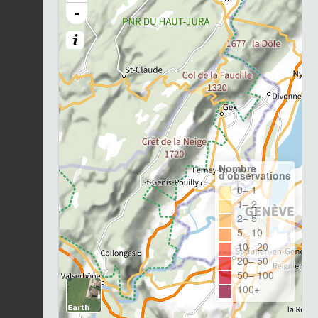
-
Nombre
d'observations
0– 1
1– 2
2– 5
5– 10
10– 20
20– 50
50– 100
100+