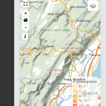
+
-
Nombre
d'observations
0– 1
1– 2
2– 5
5– 10
10– 20