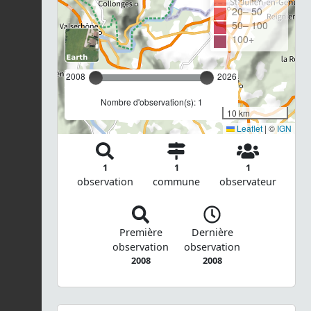
20– 50
50– 100
100+
2008
2026
Nombre d'observation(s): 1
10 km
Leaflet
|
©
IGN
1
1
1
observation
commune
observateur
Première
Dernière
observation
observation
2008
2008