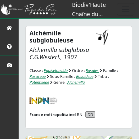
Biodiv'Haute
Chaîne du
Jura
Alchémille
subglobuleuse
Alchemilla subglobosa
C.G.Westerl., 1907
Classe :
Equisetopsida
Ordre :
Rosales
Famille :
Rosaceae
Sous-Famille :
Rosoideae
Tribu :
Potentilleae
Genre :
Alchemilla
France métropolitaine
LRN :
DD