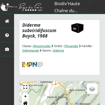
Biodiv'Haute
Chaîne du
Jura
Diderma
subviridifuscum
Buyck, 1988
Classe :
Myxomycetes
Ordre :
Physarales
Famille :
Didymiaceae
Genre :
Diderma
+