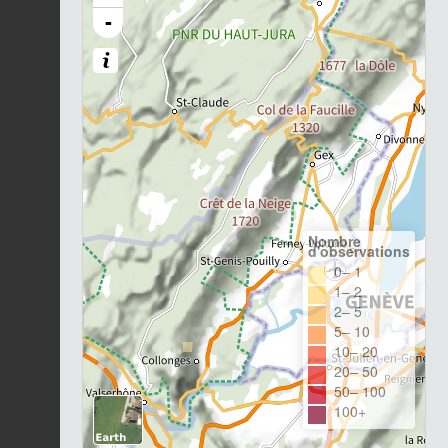
-
Nombre
d'observations
0– 1
1– 2
2– 5
5– 10
10– 20
20– 50
50– 100
100+