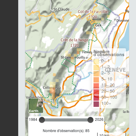
Nombre
d'observations
0– 1
1– 2
2– 5
5– 10
10– 20
20– 50
50– 100
100+
1984
2026
Nombre d'observation(s): 85
10 km