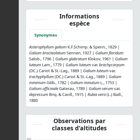
Informations
espèce
Synonymes
Asterophyllum galium
K.F.Schimp. & Spenn., 1829 |
Galium bracteolatum
Sennen, 1927 |
Galium floridum
Salisb., 1796 |
Galium glabratum
Klokov, 1961 |
Galium
luteum
Lam., 1779 |
Galium luteum
var.
brachycarpum
(DC.) Cariot & St.-Lag., 1889 |
Galium luteum
var.
trachyphyllum
(DC.) Cariot & St.-Lag., 1889 |
Galium
minimum
Gilib., 1782 |
Galium minutum
L., 1753 |
Galium officinale
Gaterau, 1789 |
Galium verum
var.
depressum
Briq. & Cavill., 1915 |
Rubia vera
(L.) Baill.,
1880
Observations par
classes d'altitudes