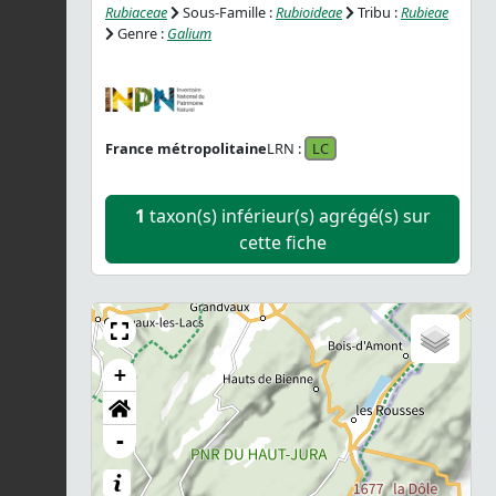
Rubiaceae
Sous-Famille :
Rubioideae
Tribu :
Rubieae
Genre :
Galium
France métropolitaine
LRN :
LC
1
taxon(s) inférieur(s) agrégé(s) sur
cette fiche
+
-