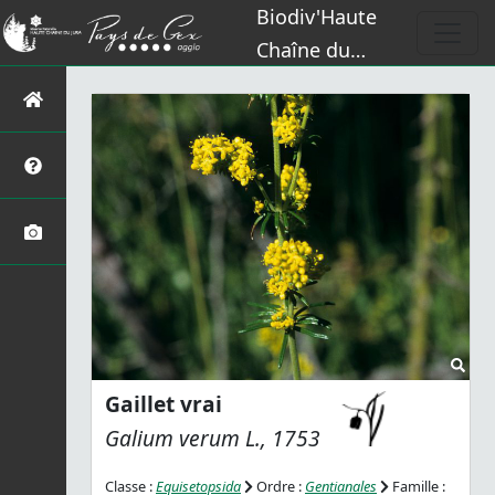
Biodiv'Haute
Chaîne du
Jura
Gaillet vrai
Galium verum
L., 1753
Classe :
Equisetopsida
Ordre :
Gentianales
Famille :