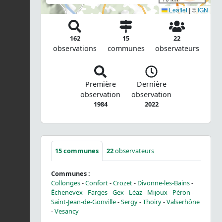
Leaflet
|
©
IGN
162
15
22
observations
communes
observateurs
Première
Dernière
observation
observation
1984
2022
15
communes
22
observateurs
Communes :
Collonges
-
Confort
-
Crozet
-
Divonne-les-Bains
-
Échenevex
-
Farges
-
Gex
-
Léaz
-
Mijoux
-
Péron
-
Saint-Jean-de-Gonville
-
Sergy
-
Thoiry
-
Valserhône
-
Vesancy