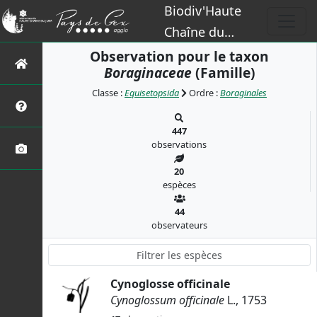
Biodiv'Haute
Chaîne du
Jura
Observation pour le taxon
Boraginaceae
(Famille)
Classe :
Equisetopsida
Ordre :
Boraginales
447
observations
20
espèces
44
observateurs
Cynoglosse officinale
Cynoglossum officinale
L., 1753