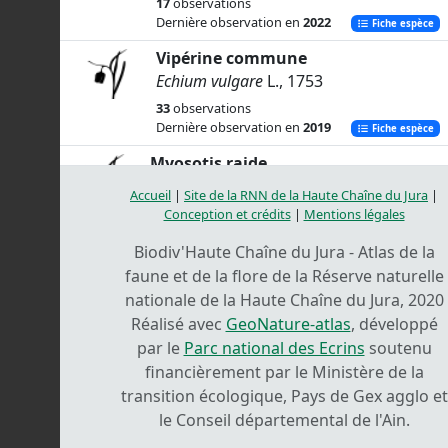
17
observations
Dernière observation en
2022
Fiche espèce
Vipérine commune
Echium vulgare
L., 1753
33
observations
Dernière observation en
2019
Fiche espèce
Myosotis raide
Myosotis stricta
Link ex Roem. &
Accueil
|
Site de la RNN de la Haute Chaîne du Jura
|
Schult., 1819
Conception et crédits
|
Mentions légales
1
observation
Biodiv'Haute Chaîne du Jura - Atlas de la
Dernière observation en
1999
Fiche espèce
faune et de la flore de la Réserve naturelle
-
nationale de la Haute Chaîne du Jura, 2020
Myosotis michaelae
Štěpánková, 1994
Réalisé avec
GeoNature-atlas
, développé
1
observation
par le
Parc national des Ecrins
soutenu
Dernière observation en
2021
Fiche espèce
financièrement par le Ministère de la
Consoude tubéreuse
transition écologique, Pays de Gex agglo et
Symphytum tuberosum
L., 1753
le Conseil départemental de l'Ain.
2
observations