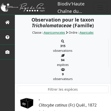
Biodiv'Haute
Chaîne du
Jura
Observation pour le taxon
Tricholomataceae
(Famille)
Classe :
Agaricomycetes
Ordre :
Agaricales
315
observations
94
espèces
9
observateurs
-
Clitocybe catinus
(Fr.) Quél., 1872