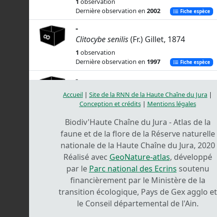
1
observation
Dernière observation en
2002
Fiche espèce
-
Clitocybe senilis
(Fr.) Gillet, 1874
1
observation
Dernière observation en
1997
Fiche espèce
-
Tricholoma viridifucatum
Bon, 1976
Accueil
|
Site de la RNN de la Haute Chaîne du Jura
|
1
observation
Conception et crédits
|
Mentions légales
Dernière observation en
2004
Fiche espèce
Biodiv'Haute Chaîne du Jura - Atlas de la
Clitocybe bicolore
faune et de la flore de la Réserve naturelle
Clitocybe decembris
Singer, 1962
nationale de la Haute Chaîne du Jura, 2020
3
observations
Réalisé avec
GeoNature-atlas
, développé
Dernière observation en
2013
Fiche espèce
par le
Parc national des Ecrins
soutenu
financièrement par le Ministère de la
Armillaire pied-bot
transition écologique, Pays de Gex agglo et
Armillaria cepistipes
Velen., 1920
le Conseil départemental de l'Ain.
4
observations
Dernière observation en
2015
Fiche espèce