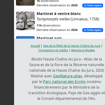
16
observations
Dernière observation en
2020
Fiche espèce
Martinet à ventre blanc
Tachymarptis melba
(Linnaeus, 1758)
114
observations
Dernière observation en
2026
Fiche espèce
Martinet noir
Apus apus
(Linnaeus, 1758)
Accueil
|
Site de la RNN de la Haute Chaîne du Jura
|
173
observations
Conception et crédits
|
Mentions légales
Dernière observation en
2025
Fiche espèce
Biodiv'Haute Chaîne du Jura - Atlas de la
faune et de la flore de la Réserve naturelle
nationale de la Haute Chaîne du Jura, 2020
Réalisé avec
GeoNature-atlas
, développé
par le
Parc national des Ecrins
soutenu
financièrement par le Ministère de la
transition écologique, Pays de Gex agglo et
le Conseil départemental de l'Ain.