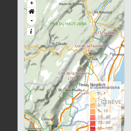
+
-
Nombre
d'observations
0– 1
1– 2
2– 5
5– 10
10– 20
20– 50
50– 100