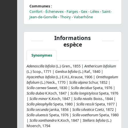
Communes :
Confort
-
Échenevex
-
Farges
-
Gex
-
Lélex
-
Saint-
Jean-de-Gonville
-
Thoiry
-
Valserhône
Informations
espèce
Synonymes
Adenoscilla bifolia
(L.) Gren., 1855 |
Anthericum bifolium
(L.) Scop., 1771 |
Genlisa bifolia
(L.) Raf., 1840 |
Hyacinthus bifolia
(L.) E.H.L.Krause, 1906 |
Ornithogalum
bifolium
(L.) Neck., 1770 |
Scilla alpina
Schur, 1852 |
Scilla carnea
Sweet, 1830 |
Scilla decidua
Speta, 1976 |
Scilla dubia
K.Koch, 1847 |
Scilla longistylosa
Speta, 1976
|
Scilla minor
K.Koch, 1847 |
Scilla nivalis
Boiss., 1844 |
Scilla pleiophylla
Speta, 1980 |
Scilla resslii
Speta, 1977 |
Scilla secunda
Janka, 1856 |
Scilla silvatica
Czetz, 1872 |
Scilla uluensis
Speta, 1976 |
Scilla voethorum
Speta, 1980
|
Scilla xanthandra
K.Koch, 1847 |
Stellaris bifolia
(L.)
Moench, 1794