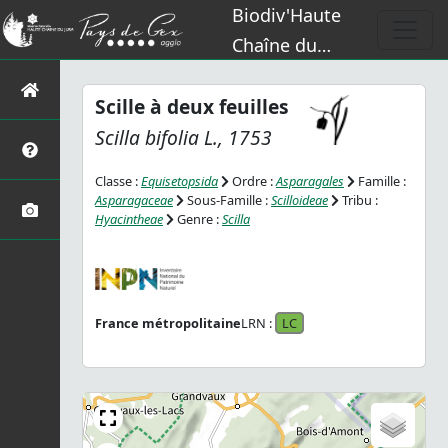
Biodiv'Haute
Chaîne du
Jura
Scille à deux feuilles
Scilla bifolia
L., 1753
Classe :
Equisetopsida
Ordre :
Asparagales
Famille :
Asparagaceae
Sous-Famille :
Scilloideae
Tribu :
Hyacintheae
Genre :
Scilla
France métropolitaine
LRN :
LC