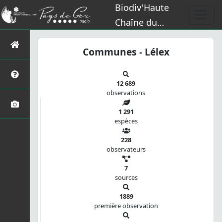
Biodiv'Haute
Chaîne du
Jura
Communes - Lélex
12 689
observations
1 291
espèces
228
observateurs
7
sources
1889
première observation