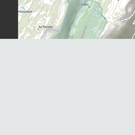
Dernière observation en
2024
Fiche espèce
Dryade à huit pétales
Dryas octopetala
L., 1753
198
observations
Dernière observation en
2022
Fiche espèce
Camarine hermaphrodite
Empetrum nigrum
subsp.
hermaphroditum
(Hagerup) Böcher,
1952
185
observations
Dernière observation en
2023
Fiche espèce
Airelle à petites feuilles
Vaccinium uliginosum
subsp.
microphyllum
(Lange) Tolm., 1936
147
observations
Dernière observation en
2022
Fiche espèce
Pinson des arbres
Fringilla coelebs
Linnaeus, 1758