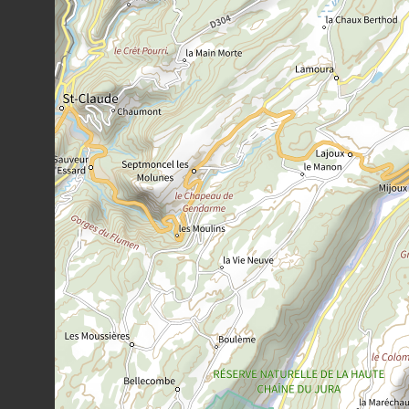
271
observations
Dernière observation en
2022
Fiche espèce
Rhododendron ferrugineux
Rhododendron ferrugineum
L., 1753
244
observations
Dernière observation en
2022
Fiche espèce
Sapin blanc
Abies alba
Mill., 1768
235
observations
Dernière observation en
2017
Fiche espèce
Pin cembro
Pinus cembra
L., 1753
230
observations
Dernière observation en
2015
Fiche espèce
Saule tronqué
Salix retusa
L., 1759
210
observations