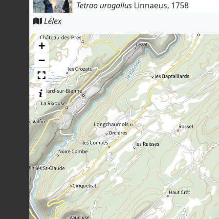
Tetrao urogallus
Linnaeus, 1758
865
observations
Lélex
Dernière observation en
2026
Fiche espèce
+
Hêtre des forêts
Fagus sylvatica
L., 1753
−
767
observations
Dernière observation en
2017
Fiche espèce
Airelle vigne du mont Ida
Vaccinium vitis-idaea
L., 1753
300
observations
Dernière observation en
2022
Fiche espèce
Gélinotte des bois
Bonasa bonasia
(Linnaeus, 1758)
280
observations
Dernière observation en
2026
Fiche espèce
Airelle myrtille
Vaccinium myrtillus
L., 1753