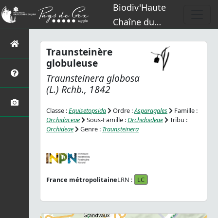
Biodiv'Haute
Chaîne du
Jura
Traunsteinère
globuleuse
Traunsteinera globosa
(L.) Rchb., 1842
Classe :
Equisetopsida
Ordre :
Asparagales
Famille :
Orchidaceae
Sous-Famille :
Orchidoideae
Tribu :
Orchideae
Genre :
Traunsteinera
France métropolitaine
LRN :
LC