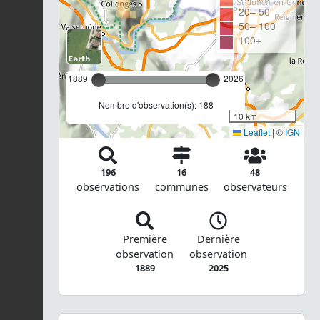
20– 50
50– 100
100+
1889
2026
Nombre d'observation(s): 188
10 km
Leaflet
|
©
IGN
196
16
48
observations
communes
observateurs
Première
Dernière
observation
observation
1889
2025