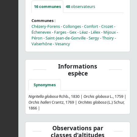
16
communes
48
observateurs
Communes :
Chézery-Forens
-
Collonges
-
Confort
-
Crozet
-
Échenevex
-
Farges
-
Gex
-
Léaz
-
Lélex
-
Mijoux
-
Péron
-
Saint-Jean-de-Gonville
-
Sergy
-
Thoiry
-
Valserhône
-
Vesancy
Informations
espèce
Synonymes
Nigritella globosa
Rchb., 1830 |
Orchis globosa
L., 1759 |
Orchis halleri
Crantz, 1769 |
Orchites globosa
(L.) Schur,
1866 |
Observations par
classes d'altitudes