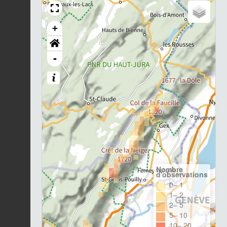
+
-
Nombre
d'observations
0– 1
1– 2
2– 5
5– 10
10– 20