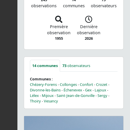
observations
communes
observateurs
Première
Dernière
observation
observation
1955
2026
14
communes
73
observateurs
Communes :
Chézery-Forens
-
Collonges
-
Confort
-
Crozet
-
Divonne-les-Bains
-
Échenevex
-
Gex
-
Lajoux
-
Lélex
-
Mijoux
-
Saint-Jean-de-Gonville
-
Sergy
-
Thoiry
-
Vesancy