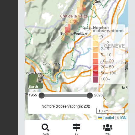
Nombre
d'observations
0– 1
1– 2
2– 5
5– 10
10– 20
20– 50
50– 100
100+
1955
2026
Nombre d'observation(s): 232
10 km
Leaflet
|
©
IGN
243
14
73