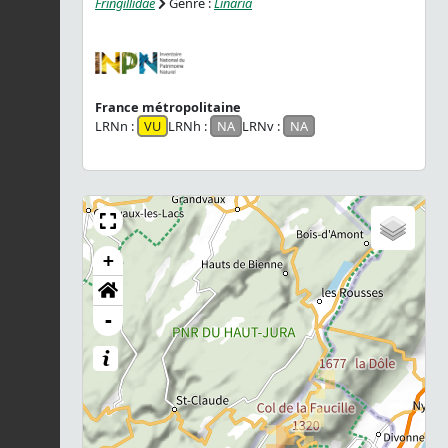
Fringillidae
Genre :
Linaria
France métropolitaine
LRNn :
VU
LRNh :
NA
LRNv :
NA
+
-