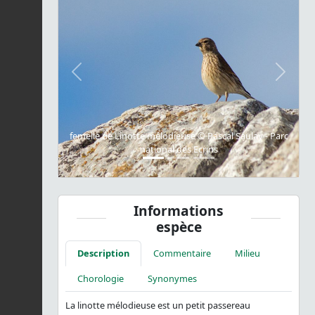
Previous
Next
femelle de Linotte mélodieuse © Pascal Saulay - Parc
national des Ecrins
Informations
espèce
Description
Commentaire
Milieu
Chorologie
Synonymes
La linotte mélodieuse est un petit passereau