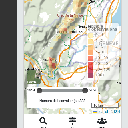
Nombre
d'observations
0– 1
1– 2
2– 5
5– 10
10– 20
20– 50
50– 100
100+
1954
2026
Nombre d'observation(s): 328
10 km
Leaflet
|
©
IGN
498
17
109