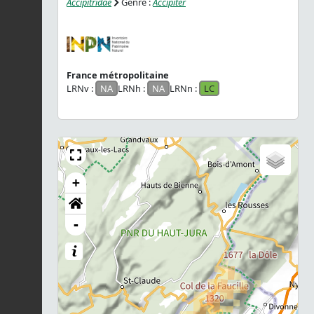
Accipitridae
Genre :
Accipiter
France métropolitaine
LRNv :
NA
LRNh :
NA
LRNn :
LC
+
-