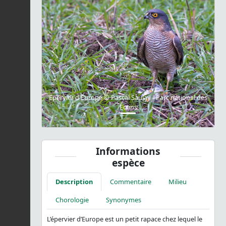
Previous
Next
Epervier d'Europe © Pascal Saulay - Parc national des
Ecrins
Informations
espèce
Description
Commentaire
Milieu
Chorologie
Synonymes
L’épervier d’Europe est un petit rapace chez lequel le