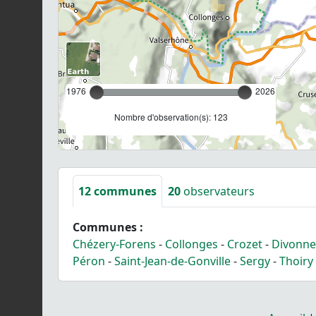
1976
2026
Nombre d'observation(s): 123
12
communes
20
observateurs
Communes :
Chézery-Forens
-
Collonges
-
Crozet
-
Divonne
Péron
-
Saint-Jean-de-Gonville
-
Sergy
-
Thoiry