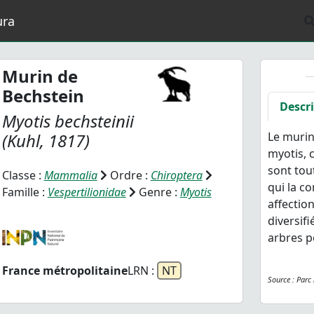
ura
Murin de
Bechstein
Descr
Myotis bechsteinii
(Kuhl, 1817)
Le murin
myotis, c
sont tou
Classe :
Mammalia
Ordre :
Chiroptera
qui la co
Famille :
Vespertilionidae
Genre :
Myotis
affectio
diversif
arbres p
France métropolitaine
LRN :
NT
Source : Parc