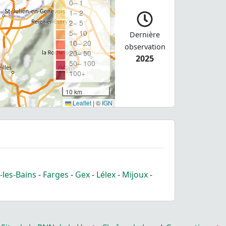
0– 1
1– 2
2– 5
5– 10
Dernière
10– 20
observation
20– 50
2025
50– 100
100+
10 km
Leaflet
|
©
IGN
-les-Bains
-
Farges
-
Gex
-
Lélex
-
Mijoux
-