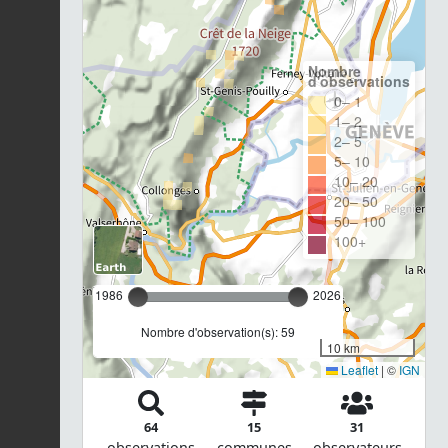
Nombre
d'observations
0– 1
1– 2
2– 5
5– 10
10– 20
20– 50
50– 100
100+
1986
2026
Nombre d'observation(s): 59
10 km
Leaflet
|
©
IGN
64
15
31
observations
communes
observateurs