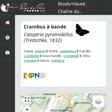
Biodiv'Haute
Chaîne du
Jura
Crambus à bande
Catoptria pyramidellus
(Treitschke, 1832)
Classe :
Insecta
Ordre :
Lepidoptera
Famille :
Crambidae
Sous-Famille :
Crambinae
Tribu :
Crambini
Genre :
Catoptria
+