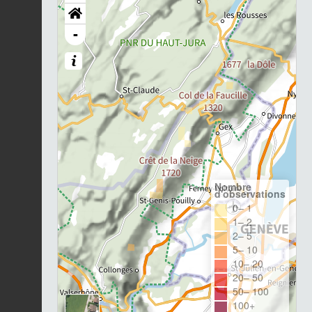
-
Nombre
d'observations
0– 1
1– 2
2– 5
5– 10
10– 20
20– 50
50– 100
100+