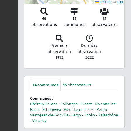
Leaflet
|
©
IGN
49
14
15
observations
communes
observateurs
Première
Dernière
observation
observation
1972
2022
14
communes
15
observateurs
Communes :
Chézery-Forens
-
Collonges
-
Crozet
-
Divonne-les-
Bains
-
Échenevex
-
Gex
-
Léaz
-
Lélex
-
Péron
-
Saint-Jean-de-Gonville
-
Sergy
-
Thoiry
-
Valserhône
-
Vesancy