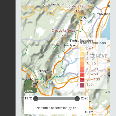
Nombre
d'observations
0– 1
1– 2
2– 5
5– 10
10– 20
20– 50
50– 100
100+
1972
2026
Nombre d'observation(s): 46
10 km