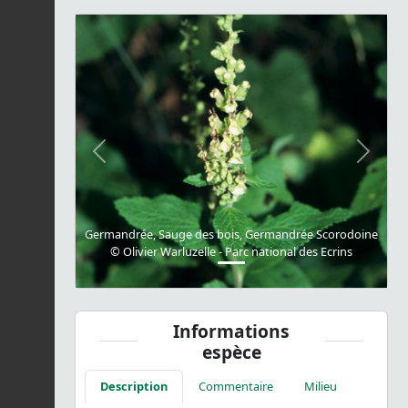
Previous
Next
Germandrée, Sauge des bois, Germandrée Scorodoine
© Olivier Warluzelle - Parc national des Ecrins
Informations
espèce
Description
Commentaire
Milieu