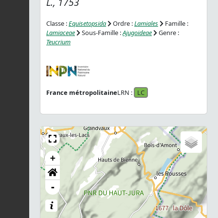
L., 1753
Classe :
Equisetopsida
Ordre :
Lamiales
Famille :
Lamiaceae
Sous-Famille :
Ajugoideae
Genre :
Teucrium
France métropolitaine
LRN :
LC
+
-