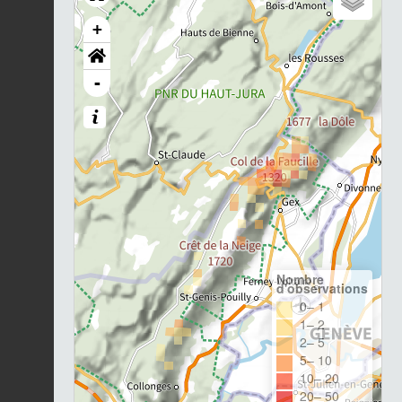
+
-
Nombre
d'observations
0– 1
1– 2
2– 5
5– 10
10– 20
20– 50