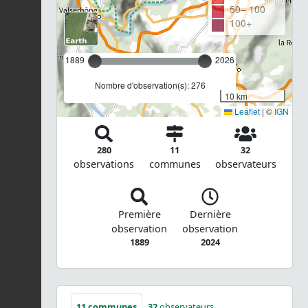
50– 100
100+
1889
2026
Nombre d'observation(s): 276
10 km
Leaflet
|
©
IGN
280
11
32
observations
communes
observateurs
Première
Dernière
observation
observation
1889
2024
11
communes
32
observateurs