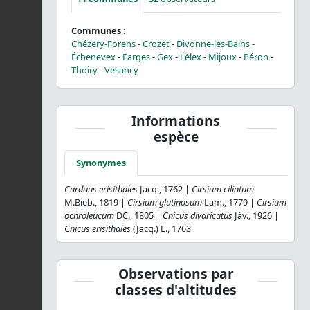
Communes :
Chézery-Forens
-
Crozet
-
Divonne-les-Bains
-
Échenevex
-
Farges
-
Gex
-
Lélex
-
Mijoux
-
Péron
-
Thoiry
-
Vesancy
Informations
espèce
Synonymes
Carduus erisithales
Jacq., 1762 |
Cirsium ciliatum
M.Bieb., 1819 |
Cirsium glutinosum
Lam., 1779 |
Cirsium
ochroleucum
DC., 1805 |
Cnicus divaricatus
Jáv., 1926 |
Cnicus erisithales
(Jacq.) L., 1763
Observations par
classes d'altitudes