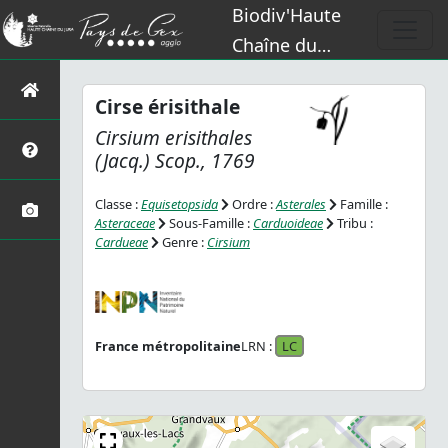
Biodiv'Haute
Chaîne du
Jura
Cirse érisithale
Cirsium erisithales
(Jacq.) Scop., 1769
Classe :
Equisetopsida
Ordre :
Asterales
Famille :
Asteraceae
Sous-Famille :
Carduoideae
Tribu :
Cardueae
Genre :
Cirsium
France métropolitaine
LRN :
LC