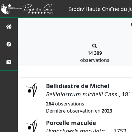
Biodiv'Haute Chaîne du J
14 309
observations
Bellidiastre de Michel
Bellidiastrum michelii
Cass., 181
264
observations
Dernière observation en
2023
Porcelle maculée
Hypochaeris maculata
L., 1753