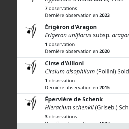
7
observations
Dernière observation en
2023
Érigéron d'Aragon
Erigeron uniflorus
subsp.
aragon
1
observation
Dernière observation en
2020
Cirse d'Allioni
Cirsium alsophilum
(Pollini) Sol
1
observation
Dernière observation en
2015
Épervière de Schenk
Hieracium schenkii
(Griseb.) Sch
3
observations
Dernière observation en
1987