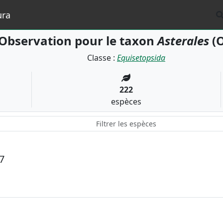
ura
Observation pour le taxon
Asterales
(O
Classe :
Equisetopsida
222
espèces
7