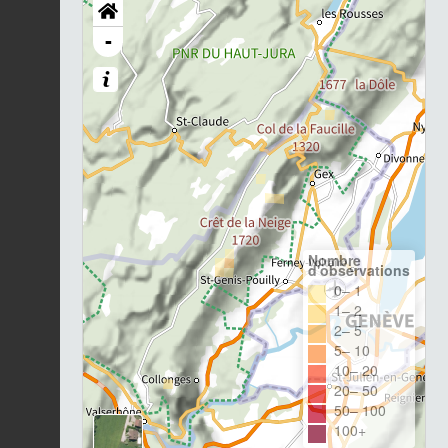
-
Nombre
d'observations
0– 1
1– 2
2– 5
5– 10
10– 20
20– 50
50– 100
100+