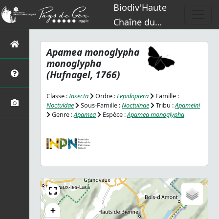
Biodiv'Haute
Chaîne du
Jura
Apamea monoglypha
monoglypha
(Hufnagel, 1766)
Classe :
Insecta
Ordre :
Lepidoptera
Famille :
Noctuidae
Sous-Famille :
Noctuinae
Tribu :
Apameini
Genre :
Apamea
Espèce :
Apamea monoglypha
+