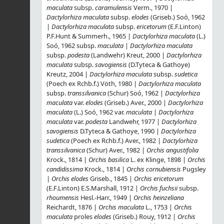
maculata
subsp.
caramulensis
Verm., 1970 |
Dactylorhiza maculata
subsp.
elodes
(Griseb.) Soó, 1962
|
Dactylorhiza maculata
subsp.
ericetorum
(E.F.Linton)
P.F.Hunt & Summerh., 1965 |
Dactylorhiza maculata
(L.)
Soó, 1962 subsp.
maculata
|
Dactylorhiza maculata
subsp.
podesta
(Landwehr) Kreut, 2000 |
Dactylorhiza
maculata
subsp.
savogiensis
(D.Tyteca & Gathoye)
Kreutz, 2004 |
Dactylorhiza maculata
subsp.
sudetica
(Poech ex Rchb.f.) Vöth, 1980 |
Dactylorhiza maculata
subsp.
transsilvanica
(Schur) Soó, 1962 |
Dactylorhiza
maculata
var.
elodes
(Griseb.) Aver., 2000 |
Dactylorhiza
maculata
(L.) Soó, 1962 var.
maculata
|
Dactylorhiza
maculata
var.
podesta
Landwehr, 1977 |
Dactylorhiza
savogiensis
D.Tyteca & Gathoye, 1990 |
Dactylorhiza
sudetica
(Poech ex Rchb.f.) Aver., 1982 |
Dactylorhiza
transsilvanica
(Schur) Aver., 1982 |
Orchis angustifolia
Krock., 1814 |
Orchis basilica
L. ex Klinge, 1898 |
Orchis
candidissima
Krock., 1814 |
Orchis cornubiensis
Pugsley
|
Orchis elodes
Griseb., 1845 |
Orchis ericetorum
(E.F.Linton) E.S.Marshall, 1912 |
Orchis fuchsii
subsp.
rhoumensis
Hesl.-Harr., 1949 |
Orchis heinzeliana
Reichardt, 1876 |
Orchis maculata
L., 1753 |
Orchis
maculata
proles
elodes
(Griseb.) Rouy, 1912 |
Orchis