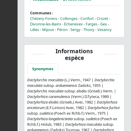
Communes :
Chézery-Forens
-
Collonges
-
Confort
-
Crozet
-
Divonne-les-Bains
-
Échenevex
-
Farges
-
Gex
-
Lélex
-
Mijoux
-
Péron
-
Sergy
-
Thoiry
-
Vesancy
Informations
espèce
Synonymes
Dactylorchis maculata
(L.) Verm., 1947 |
Dactylorchis
maculata
subsp.
arduennensis
Zadoks, 1955 |
Dactylorchis maculata
subsp.
elodes
(Griseb.) Verm. |
Dactylorhiza caramulensis
(Verm.) D.Tyteca, 1989 |
Dactylorhiza elodes
(Griseb.) Aver., 1982 |
Dactylorhiza
ericetorum
(E.F.Linton) Aver., 1982 |
Dactylorhiza fuchsii
subsp.
sudetica
(Poech ex Rchb.f.) Verm., 1975 |
Dactylorhiza longebracteata
subsp.
sudetica
(Poech ex
Rchb.f.) Holub, 1983 |
Dactylorhiza maculata
subsp.
arduennensis
(Zadoks) Tournay, 1967 |
Dactylorhiza