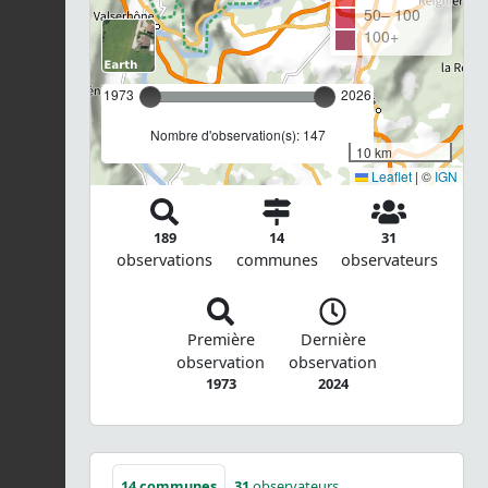
50– 100
100+
1973
2026
Nombre d'observation(s): 147
10 km
Leaflet
|
©
IGN
189
14
31
observations
communes
observateurs
Première
Dernière
observation
observation
1973
2024
14
communes
31
observateurs