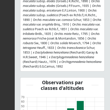
maculata
subsp.
elodes
(Griseb.) K.Richt., 1890 |
Orchis
maculata
subsp.
elodes
(Griseb.) P.Fourn., 1935 |
Orchis
maculata
subsp.
ericetorum
E.F.Linton, 1900 |
Orchis
maculata
subsp.
sudetica
(Poech ex Rchb.f.) K.Richt.,
1890 |
Orchis maculata
var.
comosa
Schur, 1853 |
Orchis
maculata
var.
orophila
Briq., 1910 |
Orchis maculata
var.
sudetica
Poech ex Rchb.f., 1851 |
Orchis maculata
var.
trilobata
Bréb., 1835 |
Orchis mixta
Retz., 1795 |
Orchis
nemorosa
Friche-Joset & Montandon, 1856 |
Orchis
robusta
Sw., 1800 |
Orchis solida
Moench, 1794 |
Orchis
tetragona
Heuff., 1833 |
Orchis transsilvanica
Schur,
1853 |
x Dactylodenia heinzeliana
(Reichardt) Garay &
H.R.Sweet, 1946 |
x Dactylogymnadenia heinzeliana
(Reichard) Hautz., 1976 |
x Orchigymnadenia heinzeliana
(Reichardt) E.G.Camus, 1892
Observations par
classes d'altitudes