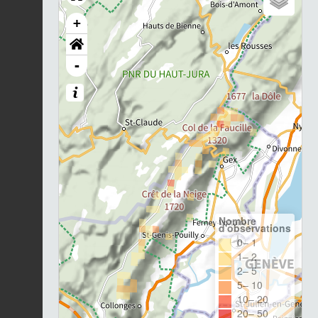
+
-
Nombre
d'observations
0– 1
1– 2
2– 5
5– 10
10– 20
20– 50