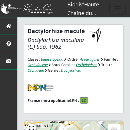
Biodiv'Haute
Chaîne du
Jura
Dactylorhize maculé
Dactylorhiza maculata
(L.) Soó, 1962
Classe :
Equisetopsida
Ordre :
Asparagales
Famille :
Orchidaceae
Sous-Famille :
Orchidoideae
Tribu :
Orchideae
Genre :
Dactylorhiza
France métropolitaine
LRN :
LC