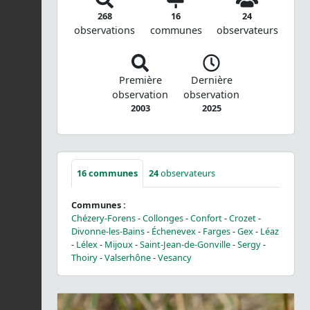
268
16
24
observations
communes
observateurs
Première
Dernière
observation
observation
2003
2025
16
communes
24
observateurs
Communes :
Chézery-Forens
-
Collonges
-
Confort
-
Crozet
-
Divonne-les-Bains
-
Échenevex
-
Farges
-
Gex
-
Léaz
-
Lélex
-
Mijoux
-
Saint-Jean-de-Gonville
-
Sergy
-
Thoiry
-
Valserhône
-
Vesancy