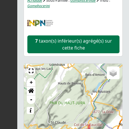
Acrididae
Sous-Famille :
Gomphocerinae
Tribu :
Gomphocerini
7
taxon(s) inférieur(s) agrégé(s) sur
cette fiche
+
-