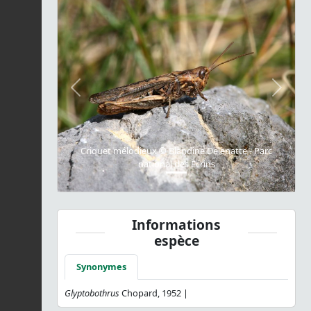
Previous
Next
Criquet mélodieux © Blandine Delenatte - Parc
national des Ecrins
Informations
espèce
Synonymes
Glyptobothrus
Chopard, 1952 |