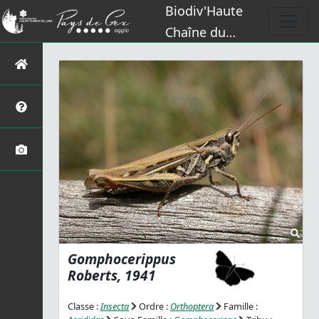
Biodiv'Haute
Chaîne du
Jura
Gomphocerippus
Roberts, 1941
Classe :
Insecta
Ordre :
Orthoptera
Famille :